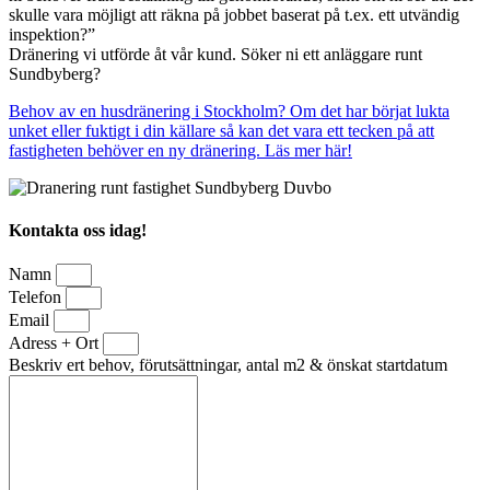
skulle vara möjligt att räkna på jobbet baserat på t.ex. ett utvändig
inspektion?”
Dränering vi utförde åt vår kund. Söker ni ett anläggare runt
Sundbyberg?
Behov av en husdränering i Stockholm? Om det har börjat lukta
unket eller fuktigt i din källare så kan det vara ett tecken på att
fastigheten behöver en ny dränering. Läs mer här!
Kontakta oss idag!
Namn
Telefon
Email
Adress + Ort
Beskriv ert behov, förutsättningar, antal m2 & önskat startdatum