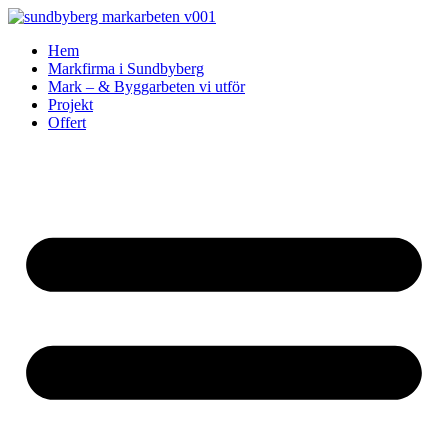
Skip
to
Hem
content
Markfirma i Sundbyberg
Mark – & Byggarbeten vi utför
Projekt
Offert