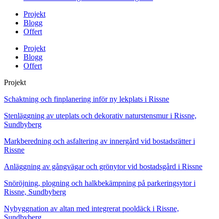
Projekt
Blogg
Offert
Projekt
Blogg
Offert
Projekt
Schaktning och finplanering inför ny lekplats i Rissne
Stenläggning av uteplats och dekorativ naturstensmur i Rissne,
Sundbyberg
Markberedning och asfaltering av innergård vid bostadsrätter i
Rissne
Anläggning av gångvägar och grönytor vid bostadsgård i Rissne
Snöröjning, plogning och halkbekämpning på parkeringsytor i
Rissne, Sundbyberg
Nybyggnation av altan med integrerat pooldäck i Rissne,
Sundbyberg