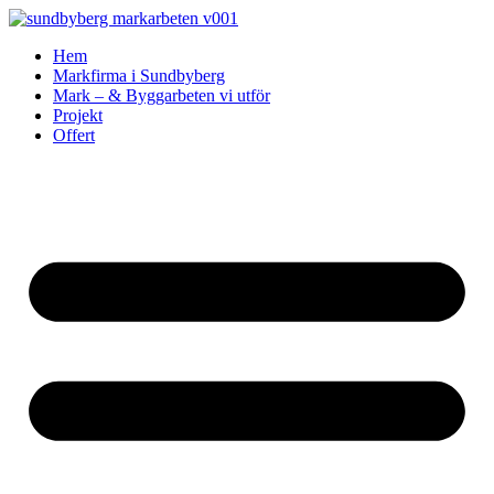
Skip
to
Hem
content
Markfirma i Sundbyberg
Mark – & Byggarbeten vi utför
Projekt
Offert