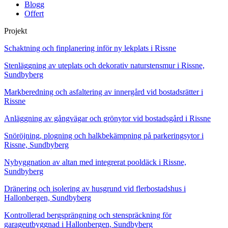
Blogg
Offert
Projekt
Schaktning och finplanering inför ny lekplats i Rissne
Stenläggning av uteplats och dekorativ naturstensmur i Rissne,
Sundbyberg
Markberedning och asfaltering av innergård vid bostadsrätter i
Rissne
Anläggning av gångvägar och grönytor vid bostadsgård i Rissne
Snöröjning, plogning och halkbekämpning på parkeringsytor i
Rissne, Sundbyberg
Nybyggnation av altan med integrerat pooldäck i Rissne,
Sundbyberg
Dränering och isolering av husgrund vid flerbostadshus i
Hallonbergen, Sundbyberg
Kontrollerad bergsprängning och stenspräckning för
garageutbyggnad i Hallonbergen, Sundbyberg