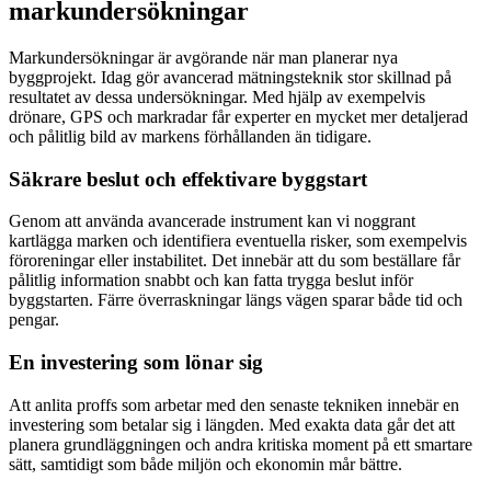
markundersökningar
Markundersökningar är avgörande när man planerar nya
byggprojekt. Idag gör avancerad mätningsteknik stor skillnad på
resultatet av dessa undersökningar. Med hjälp av exempelvis
drönare, GPS och markradar får experter en mycket mer detaljerad
och pålitlig bild av markens förhållanden än tidigare.
Säkrare beslut och effektivare byggstart
Genom att använda avancerade instrument kan vi noggrant
kartlägga marken och identifiera eventuella risker, som exempelvis
föroreningar eller instabilitet. Det innebär att du som beställare får
pålitlig information snabbt och kan fatta trygga beslut inför
byggstarten. Färre överraskningar längs vägen sparar både tid och
pengar.
En investering som lönar sig
Att anlita proffs som arbetar med den senaste tekniken innebär en
investering som betalar sig i längden. Med exakta data går det att
planera grundläggningen och andra kritiska moment på ett smartare
sätt, samtidigt som både miljön och ekonomin mår bättre.