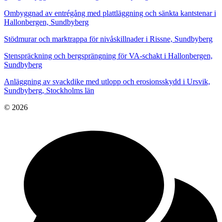
Ombyggnad av entrégång med plattläggning och sänkta kantstenar i
Hallonbergen, Sundbyberg
Stödmurar och marktrappa för nivåskillnader i Rissne, Sundbyberg
Stenspräckning och bergsprängning för VA-schakt i Hallonbergen,
Sundbyberg
Anläggning av svackdike med utlopp och erosionsskydd i Ursvik,
Sundbyberg, Stockholms län
© 2026